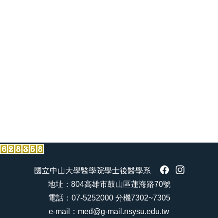
當學期週課程表
PBL課程
實習課程
醫學專題研究-自主學習
國立中山大學醫學院學士後醫學系
地址：804高雄市鼓山區蓮海路70號
電話：07-5252000 分機7302~7305
e-mail：med@g-mail.nsysu.edu.tw