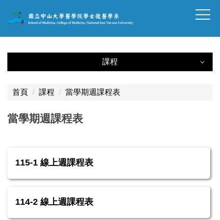
跳
到
主
要
內
課程
容
課程
區
塊
首頁
課程
當學期週課程表
課程架構
當學期週課程表
必修科目表
跨領域學程
115-1 線上週課程表
基礎醫學數位微學程
模組課程資料表
114-2 線上週課程表
基礎臨床整合課程指標