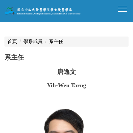
跳
到
主
要
內
容
首頁
學系成員
系主任
區
塊
系主任
唐逸文
Yih-Wen Tarng