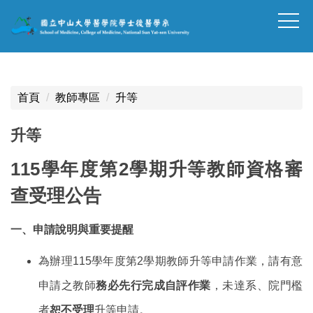
跳
到
主
要
內
容
首頁
教師專區
升等
區
塊
升等
115
學年度第2學期升等教師資格審
查受理公告
一、申請說明與重要提醒
為辦理115學年度第2學期教師升等申請作業，請有意
申請之教師
務必先行完成自評作業
，未達系、院門檻
者
恕不受理
升等申請。