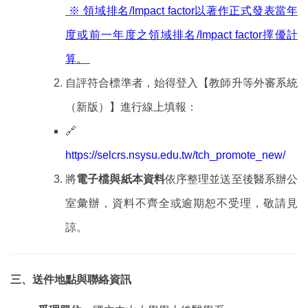
※
領域排名/Impact factor以著作正式發表當年
度或前一年度之領域排名/Impact factor擇優計
算。
自評符合標準者，始得登入【教師升等外審系統
（新版）】進行線上填報：
🔗
https://selcrs.nsysu.edu.tw/tch_promote_new/
將
電子檔與紙本資料
依序整理並送至後醫系辦公
室彙辦，資料不齊全或逾期恕不受理，敬請見
諒。
三、送件地點與聯絡資訊