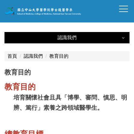
跳
到
主
要
內
認識我們
容
認識我們
區
塊
首頁
認識我們
教育目的
緣起
教育目的
特色
教育目的
教育目的
培育關懷社會且具「博學、審問、慎思、明
組織架構
辨、篤行」素養之跨領域醫學生。
教學醫院
總教育目標
系學生專業能力