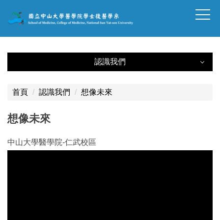
跳
到
主
要
內
認識我們
容
認識我們
區
塊
首頁
認識我們
想像未來
緣起
想像未來
特色
中山大學醫學院-仁武校區
教育目的
組織架構
教學醫院
系學生專業能力